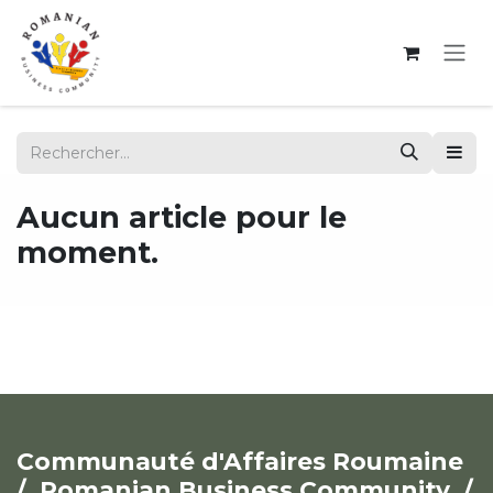
Se rendre au contenu
Aucun article pour le
moment.
Communauté d'Affaires Roumaine
/
Romanian Business Community /